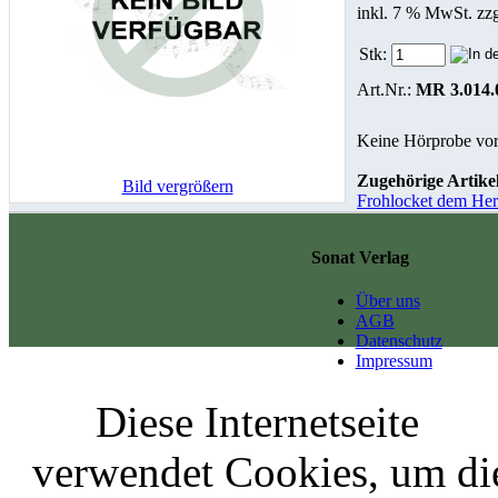
inkl. 7 % MwSt. zz
Stk:
Art.Nr.:
MR 3.014.
Keine Hörprobe vo
Zugehörige Artikel
Bild vergrößern
Frohlocket dem He
Sonat Verlag
Über uns
AGB
Datenschutz
Impressum
Diese Internetseite
verwendet Cookies, um di