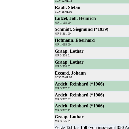
BCV 02.01.12
Rauh, Stefan
BCV 18.01.05
Lützel, Joh. Heinrich
MR 1.135.00
Schmidt, Siegmund (*1939)
MR 5.311.00
Hofmann, Eberhard
MR 1.035.00
Graap, Lothar
MR 3.308.01
Graap, Lothar
MR 3.308.02
Eccard, Johann
BCV 05.01.03
Ardelt, Reinhard (*1966)
MR 3.307.01
Ardelt, Reinhard (*1966)
MR 3.307.02
Ardelt, Reinhard (*1966)
MR 3.307.11
Graap, Lothar
MR 3.175.01
Zeige
121
bis
150
(von insgesamt
350
Ar