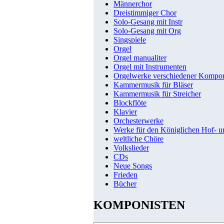
Männerchor
Dreistimmiger Chor
Solo-Gesang mit Instr
Solo-Gesang mit Org
Singspiele
Orgel
Orgel manualiter
Orgel mit Instrumenten
Orgelwerke verschiedener Kompo
Kammermusik für Bläser
Kammermusik für Streicher
Blockflöte
Klavier
Orchesterwerke
Werke für den Königlichen Hof- 
weltliche Chöre
Volkslieder
CDs
Neue Songs
Frieden
Bücher
KOMPONISTEN