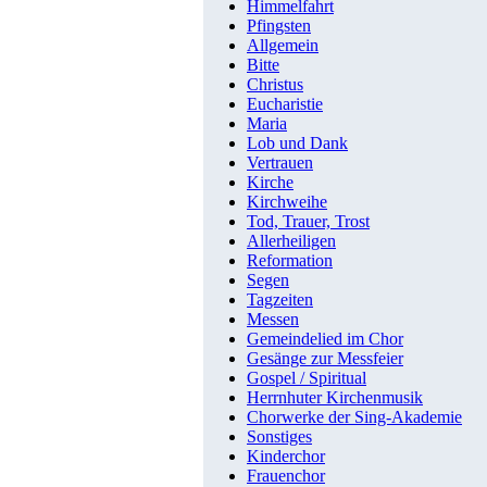
Himmelfahrt
Pfingsten
Allgemein
Bitte
Christus
Eucharistie
Maria
Lob und Dank
Vertrauen
Kirche
Kirchweihe
Tod, Trauer, Trost
Allerheiligen
Reformation
Segen
Tagzeiten
Messen
Gemeindelied im Chor
Gesänge zur Messfeier
Gospel / Spiritual
Herrnhuter Kirchenmusik
Chorwerke der Sing-Akademie
Sonstiges
Kinderchor
Frauenchor