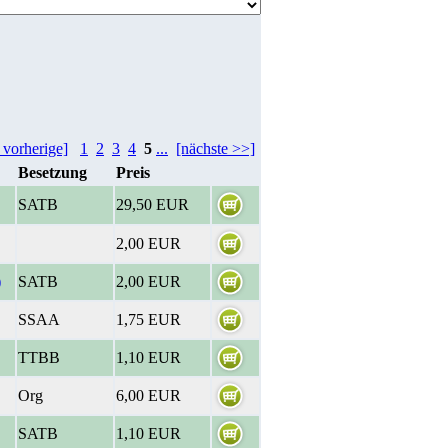
 vorherige]
1
2
3
4
5
...
[nächste >>]
Besetzung
Preis
SATB
29,50 EUR
2,00 EUR
)
SATB
2,00 EUR
SSAA
1,75 EUR
TTBB
1,10 EUR
Org
6,00 EUR
SATB
1,10 EUR