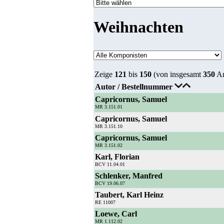
Weihnachten
Zeige
121
bis
150
(von insgesamt
350
Ar
Autor / Bestellnummer
Capricornus, Samuel
MR 3.151.01
Capricornus, Samuel
MR 3.151.10
Capricornus, Samuel
MR 3.151.02
Karl, Florian
BCV 11.04.01
Schlenker, Manfred
BCV 19.06.07
Taubert, Karl Heinz
RE 11007
Loewe, Carl
MR 1.112.02