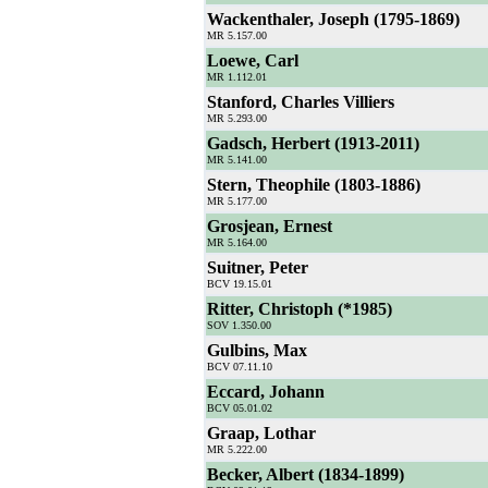
Wackenthaler, Joseph (1795-1869)
MR 5.157.00
Loewe, Carl
MR 1.112.01
Stanford, Charles Villiers
MR 5.293.00
Gadsch, Herbert (1913-2011)
MR 5.141.00
Stern, Theophile (1803-1886)
MR 5.177.00
Grosjean, Ernest
MR 5.164.00
Suitner, Peter
BCV 19.15.01
Ritter, Christoph (*1985)
SOV 1.350.00
Gulbins, Max
BCV 07.11.10
Eccard, Johann
BCV 05.01.02
Graap, Lothar
MR 5.222.00
Becker, Albert (1834-1899)