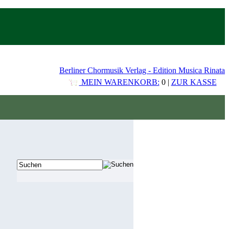
Berliner Chormusik Verlag - Edition Musica Rinata
MEIN WARENKORB:
0 |
ZUR KASSE