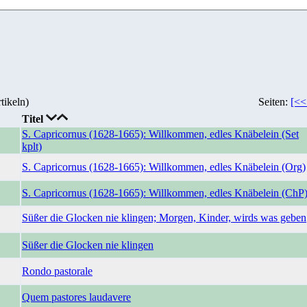
tikeln)
Seiten:
[<<
Titel
S. Capricornus (1628-1665): Willkommen, edles Knäbelein (Set
kplt)
S. Capricornus (1628-1665): Willkommen, edles Knäbelein (Org)
S. Capricornus (1628-1665): Willkommen, edles Knäbelein (ChP
Süßer die Glocken nie klingen; Morgen, Kinder, wirds was geben
Süßer die Glocken nie klingen
Rondo pastorale
Quem pastores laudavere