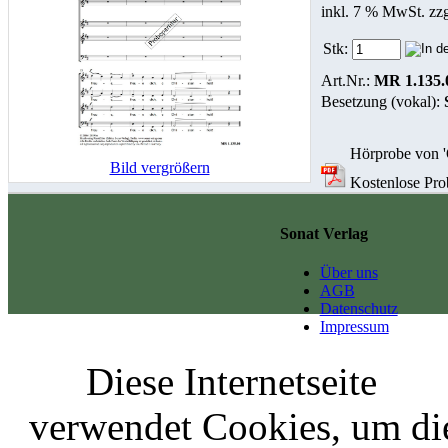
inkl. 7 % MwSt. zz
Stk:
Art.Nr.:
MR 1.135.
Besetzung (vokal):
Hörprobe von 'O
Bild vergrößern
Kostenlose Prob
Sonat Verlag
Über uns
AGB
Datenschutz
Impressum
Diese Internetseite
verwendet Cookies, um di