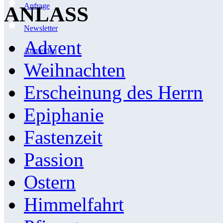
Anfrage
ANLASS
Newsletter
Advent
Anmelden
Weihnachten
Erscheinung des Herrn
Epiphanie
Fastenzeit
Passion
Ostern
Himmelfahrt