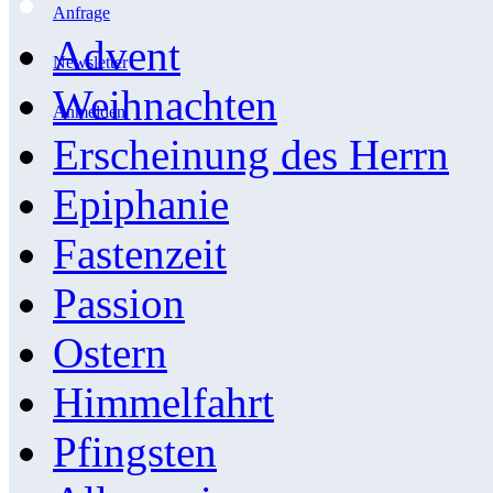
Anfrage
Advent
Newsletter
Weihnachten
Anmelden
Erscheinung des Herrn
Epiphanie
Fastenzeit
Passion
Ostern
Himmelfahrt
Pfingsten