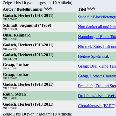
Zeige
1
bis
10
(von insgesamt
10
Artikeln)
Autor / Bestellnummer
Titel
Gadsch, Herbert (1913-2011)
Suite für Blockflötenq
MR 6.008.00
Schmidt, Siegmund (*1939)
Nun danket all und bri
MR 6.025.01
Ohse, Reinhard
Naumburger Blockflöte
MR 6.014.00
Gadsch, Herbert (1913-2011)
Himmel, Erde, Luft un
MR 6.024.00
Gadsch, Herbert (1913-2011)
Heitere Spielmusik
MR 5.111.01
Graap, Lothar
Graap: Drei kleine Tän
MR 6.013.00
Graap, Lothar
Graap, Lothar: Choralm
MR 6.020.00
Gadsch, Herbert (1913-2011)
Freu dich, Erd und Ste
MR 6.019.00
Rauh, Stefan
Drei französische Weis
MR 6.028.00
Gadsch, Herbert (1913-2011)
Choralfantasie (PART)
MR 6.010.00
Zeige
1
bis
10
(von insgesamt
10
Artikeln)