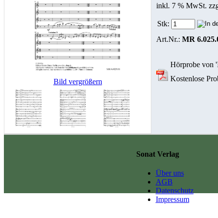
inkl. 7 % MwSt. zz
Stk:
Art.Nr.:
MR 6.025.
Hörprobe von 'N
Kostenlose Prob
Bild vergrößern
Sonat Verlag
Über uns
AGB
Datenschutz
Impressum