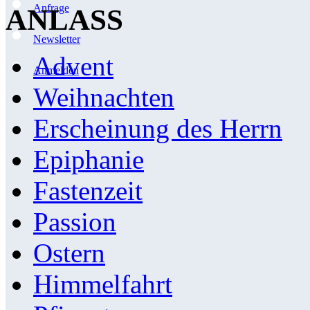
Anfrage
ANLASS
Newsletter
Advent
Anmelden
Weihnachten
Erscheinung des Herrn
Epiphanie
Fastenzeit
Passion
Ostern
Himmelfahrt