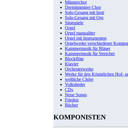
Männerchor
Dreistimmiger Chor
Solo-Gesang mit Instr
Solo-Gesang mit Org
Singspiele
Orgel
Orgel manualiter
Orgel mit Instrumenten
Orgelwerke verschiedener Kompo
Kammermusik für Bläser
Kammermusik für Streicher
Blockflöte
Klavier
Orchesterwerke
Werke für den Königlichen Hof- 
weltliche Chöre
Volkslieder
CDs
Neue Songs
Frieden
Bücher
KOMPONISTEN