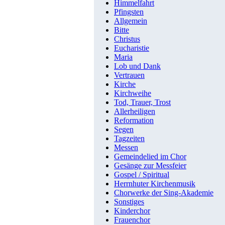
Himmelfahrt
Pfingsten
Allgemein
Bitte
Christus
Eucharistie
Maria
Lob und Dank
Vertrauen
Kirche
Kirchweihe
Tod, Trauer, Trost
Allerheiligen
Reformation
Segen
Tagzeiten
Messen
Gemeindelied im Chor
Gesänge zur Messfeier
Gospel / Spiritual
Herrnhuter Kirchenmusik
Chorwerke der Sing-Akademie
Sonstiges
Kinderchor
Frauenchor