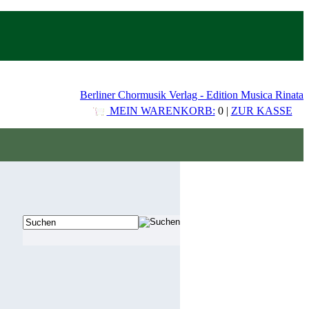
Berliner Chormusik Verlag - Edition Musica Rinata
MEIN WARENKORB:
0 |
ZUR KASSE