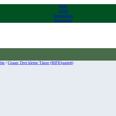
Hilfe
AGB
Datenschutz
Impressum
öte
/
Graap: Drei kleine Tänze (BlFlQuartett)