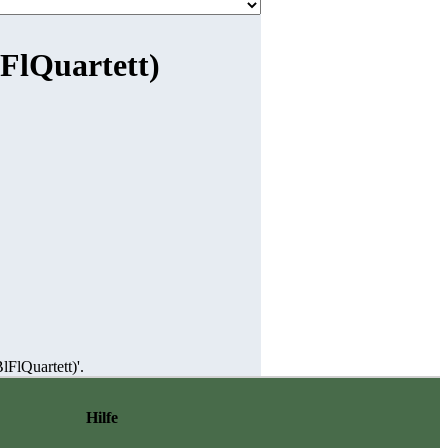
lFlQuartett)
lFlQuartett)'.
Hilfe