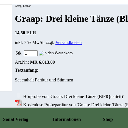
Graap, Lothar
Graap: Drei kleine Tänze (B
14,50 EUR
inkl. 7 % MwSt. zzgl.
Versandkosten
Stk:
Art.Nr.:
MR 6.013.00
Textanfang:
Set enthält Partitur und Stimmen
Hörprobe von 'Graap: Drei kleine Tänze (BlFlQuartett)'
Kostenlose Probepartitur von 'Graap: Drei kleine Tänze (B
Sonat Verlag
Informationen
Shop