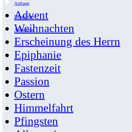
Anfrage
Advent
Newsletter
Weihnachten
Anmelden
Erscheinung des Herrn
Epiphanie
Fastenzeit
Passion
Ostern
Himmelfahrt
Pfingsten