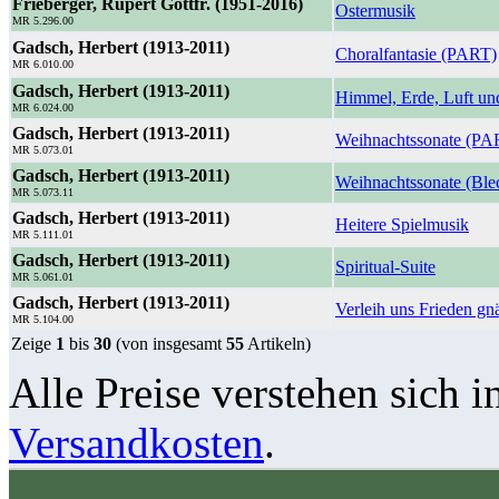
Frieberger, Rupert Gottfr. (1951-2016)
Ostermusik
MR 5.296.00
Gadsch, Herbert (1913-2011)
Choralfantasie (PART)
MR 6.010.00
Gadsch, Herbert (1913-2011)
Himmel, Erde, Luft un
MR 6.024.00
Gadsch, Herbert (1913-2011)
Weihnachtssonate (PA
MR 5.073.01
Gadsch, Herbert (1913-2011)
Weihnachtssonate (Ble
MR 5.073.11
Gadsch, Herbert (1913-2011)
Heitere Spielmusik
MR 5.111.01
Gadsch, Herbert (1913-2011)
Spiritual-Suite
MR 5.061.01
Gadsch, Herbert (1913-2011)
Verleih uns Frieden gn
MR 5.104.00
Zeige
1
bis
30
(von insgesamt
55
Artikeln)
Alle Preise verstehen sich i
Versandkosten
.