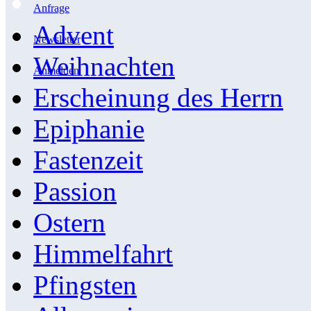
Anfrage
Advent
Newsletter
Weihnachten
Anmelden
Erscheinung des Herrn
Epiphanie
Fastenzeit
Passion
Ostern
Himmelfahrt
Pfingsten