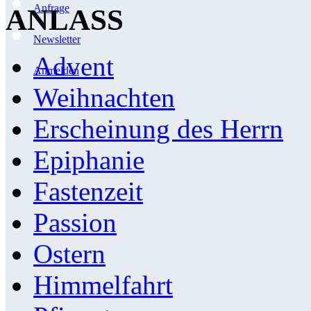
Anfrage
ANLASS
Newsletter
Advent
Anmelden
Weihnachten
Erscheinung des Herrn
Epiphanie
Fastenzeit
Passion
Ostern
Himmelfahrt