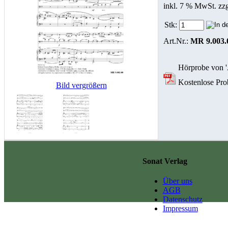
inkl. 7 % MwSt. zz
Stk:
Art.Nr.:
MR 9.003.
Hörprobe von 'A
Kostenlose Prob
Bild vergrößern
Sonat Verlag
Über uns
AGB
Datenschutz
Impressum