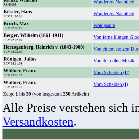
Wanderers Nachtlied
RE 63005
Kössler, Hans
Wanderers Nachtlied
BCV 11.10.01
Bruch, Max
Waldpsalm
BCV 02.05.11
Berger, Wilhelm (1861-1911)
Von ferne klingen Glo
BCV 02.02.10
Herzogenberg, Heinrich v. (1843-1900)
Von einem stolzen Dirn
BCV 08.05.06
Röntgen, Julius
Von der edlen Musik
BCV 18.11.04
Wüllner, Franz
Vom Scheiden (II)
BCV 23.01.22
Wüllner, Franz
Vom Scheiden (I)
BCV 23.01.21
Zeige
1
bis
30
(von insgesamt
258
Artikeln)
Alle Preise verstehen sich i
Versandkosten
.