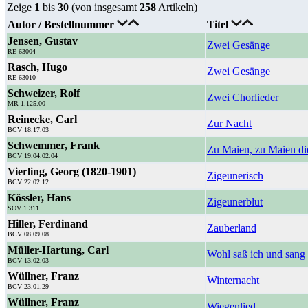
Zeige
1
bis
30
(von insgesamt
258
Artikeln)
Autor / Bestellnummer
Titel
Jensen, Gustav
Zwei Gesänge
RE 63004
Rasch, Hugo
Zwei Gesänge
RE 63010
Schweizer, Rolf
Zwei Chorlieder
MR 1.125.00
Reinecke, Carl
Zur Nacht
BCV 18.17.03
Schwemmer, Frank
Zu Maien, zu Maien di
BCV 19.04.02.04
Vierling, Georg (1820-1901)
Zigeunerisch
BCV 22.02.12
Kössler, Hans
Zigeunerblut
SOV 1.311
Hiller, Ferdinand
Zauberland
BCV 08.09.08
Müller-Hartung, Carl
Wohl saß ich und sang
BCV 13.02.03
Wüllner, Franz
Winternacht
BCV 23.01.29
Wüllner, Franz
Wiegenlied