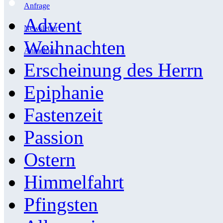
Anfrage
Advent
Newsletter
Weihnachten
Anmelden
Erscheinung des Herrn
Epiphanie
Fastenzeit
Passion
Ostern
Himmelfahrt
Pfingsten