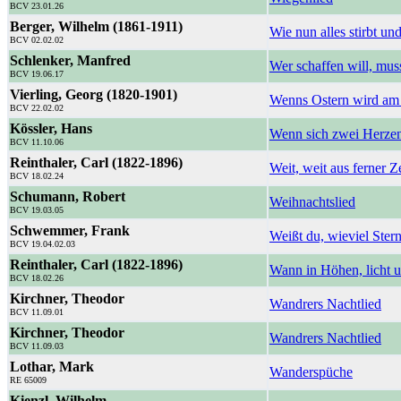
BCV 23.01.26
Berger, Wilhelm (1861-1911)
Wie nun alles stirbt un
BCV 02.02.02
Schlenker, Manfred
Wer schaffen will, muss
BCV 19.06.17
Vierling, Georg (1820-1901)
Wenns Ostern wird am 
BCV 22.02.02
Kössler, Hans
Wenn sich zwei Herzen
BCV 11.10.06
Reinthaler, Carl (1822-1896)
Weit, weit aus ferner Ze
BCV 18.02.24
Schumann, Robert
Weihnachtslied
BCV 19.03.05
Schwemmer, Frank
Weißt du, wieviel Stern
BCV 19.04.02.03
Reinthaler, Carl (1822-1896)
Wann in Höhen, licht u
BCV 18.02.26
Kirchner, Theodor
Wandrers Nachtlied
BCV 11.09.01
Kirchner, Theodor
Wandrers Nachtlied
BCV 11.09.03
Lothar, Mark
Wanderspüche
RE 65009
Kienzl, Wilhelm