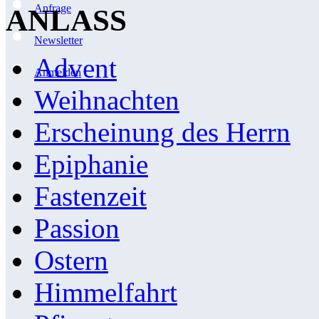
Anfrage
ANLASS
Newsletter
Advent
Anmelden
Weihnachten
Erscheinung des Herrn
Epiphanie
Fastenzeit
Passion
Ostern
Himmelfahrt