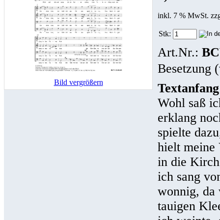
inkl. 7 % MwSt. zz
Stk:
Art.Nr.:
BC
Besetzung (
Bild vergrößern
Textanfang
Wohl saß ic
erklang noc
spielte daz
hielt meine
in die Kirc
ich sang vo
wonnig, da 
tauigen Kle