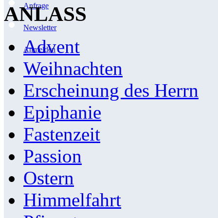
Anfrage
ANLASS
Newsletter
Advent
Anmelden
Weihnachten
Erscheinung des Herrn
Epiphanie
Fastenzeit
Passion
Ostern
Himmelfahrt