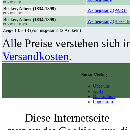
BCV 02.01.20B
Becker, Albert (1834-1899)
Weihegesang (PART)
BCV 02.01.20A
Becker, Albert (1834-1899)
Weihegesang (Bläser k
BCV 02.01.20Harm
Zeige
1
bis
13
(von insgesamt
13
Artikeln)
Alle Preise verstehen sich i
Versandkosten
.
Sonat Verlag
Über uns
AGB
Datenschutz
Impressum
Diese Internetseite