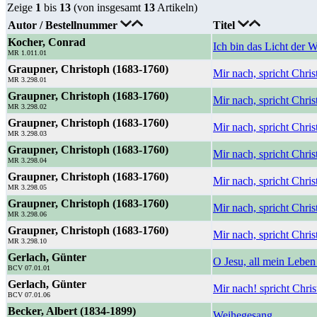
Zeige
1
bis
13
(von insgesamt
13
Artikeln)
Autor / Bestellnummer
Titel
Kocher, Conrad
Ich bin das Licht der W
MR 1.011.01
Graupner, Christoph (1683-1760)
Mir nach, spricht Chri
MR 3.298.01
Graupner, Christoph (1683-1760)
Mir nach, spricht Chri
MR 3.298.02
Graupner, Christoph (1683-1760)
Mir nach, spricht Chris
MR 3.298.03
Graupner, Christoph (1683-1760)
Mir nach, spricht Chris
MR 3.298.04
Graupner, Christoph (1683-1760)
Mir nach, spricht Chris
MR 3.298.05
Graupner, Christoph (1683-1760)
Mir nach, spricht Chri
MR 3.298.06
Graupner, Christoph (1683-1760)
Mir nach, spricht Chris
MR 3.298.10
Gerlach, Günter
O Jesu, all mein Leben 
BCV 07.01.01
Gerlach, Günter
Mir nach! spricht Chris
BCV 07.01.06
Becker, Albert (1834-1899)
Weihegesang