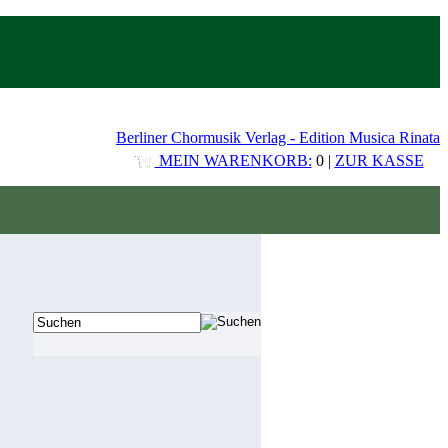
Berliner Chormusik Verlag - Edition Musica Rinata
MEIN WARENKORB:
0 |
ZUR KASSE