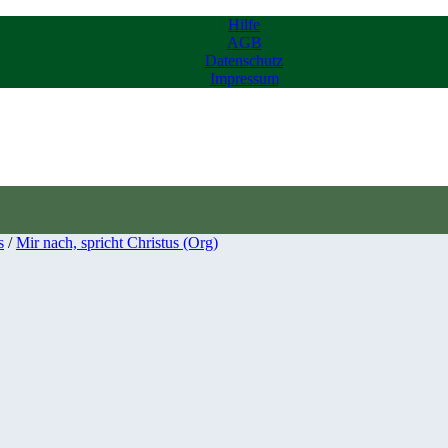
Hilfe
AGB
Datenschutz
Impressum
s
/
Mir nach, spricht Christus (Org)