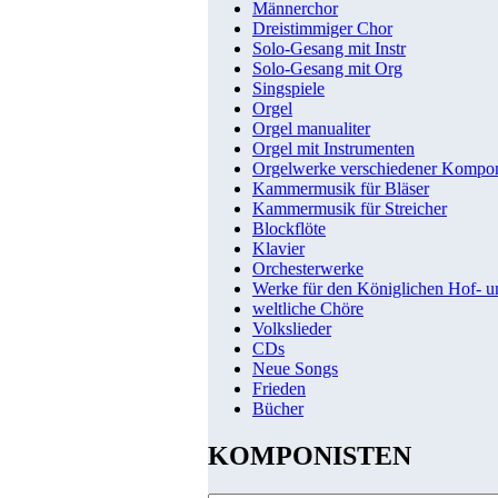
Männerchor
Dreistimmiger Chor
Solo-Gesang mit Instr
Solo-Gesang mit Org
Singspiele
Orgel
Orgel manualiter
Orgel mit Instrumenten
Orgelwerke verschiedener Kompo
Kammermusik für Bläser
Kammermusik für Streicher
Blockflöte
Klavier
Orchesterwerke
Werke für den Königlichen Hof- 
weltliche Chöre
Volkslieder
CDs
Neue Songs
Frieden
Bücher
KOMPONISTEN