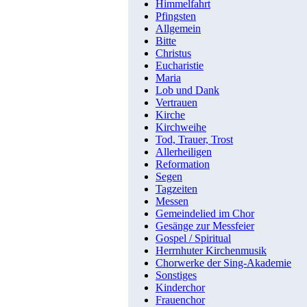
Himmelfahrt
Pfingsten
Allgemein
Bitte
Christus
Eucharistie
Maria
Lob und Dank
Vertrauen
Kirche
Kirchweihe
Tod, Trauer, Trost
Allerheiligen
Reformation
Segen
Tagzeiten
Messen
Gemeindelied im Chor
Gesänge zur Messfeier
Gospel / Spiritual
Herrnhuter Kirchenmusik
Chorwerke der Sing-Akademie
Sonstiges
Kinderchor
Frauenchor