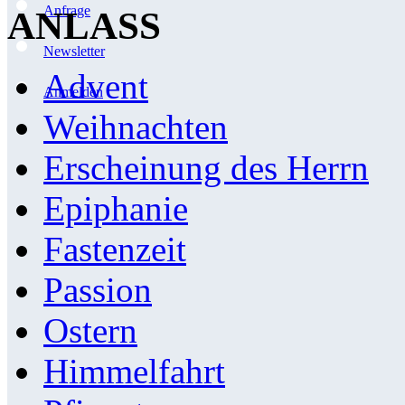
Anfrage
ANLASS
Newsletter
Advent
Anmelden
Weihnachten
Erscheinung des Herrn
Epiphanie
Fastenzeit
Passion
Ostern
Himmelfahrt