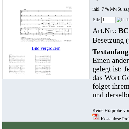
inkl. 7 % MwSt. zz
Stk:
Art.Nr.:
BC
Besetzung (
Bild vergrößern
Textanfang
Einen ander
gelegt ist: 
das Wort Go
folget ihre
und derselb
Keine Hörprobe vo
Kostenlose Prob