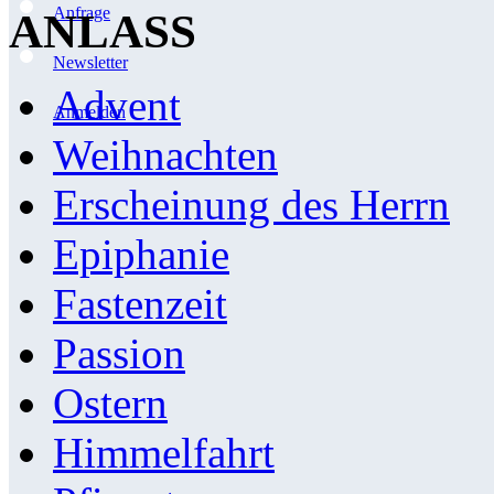
Anfrage
ANLASS
Newsletter
Advent
Anmelden
Weihnachten
Erscheinung des Herrn
Epiphanie
Fastenzeit
Passion
Ostern
Himmelfahrt