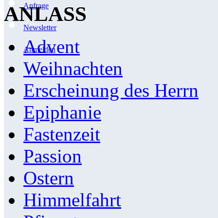
Anfrage
ANLASS
Newsletter
Advent
Anmelden
Weihnachten
Erscheinung des Herrn
Epiphanie
Fastenzeit
Passion
Ostern
Himmelfahrt