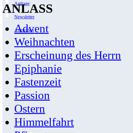
Anfrage
ANLASS
Newsletter
Advent
Anmelden
Weihnachten
Erscheinung des Herrn
Epiphanie
Fastenzeit
Passion
Ostern
Himmelfahrt