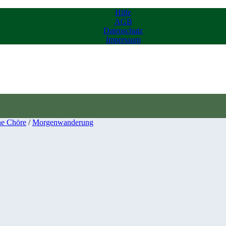
Hilfe
AGB
Datenschutz
Impressum
he Chöre
/
Morgenwanderung