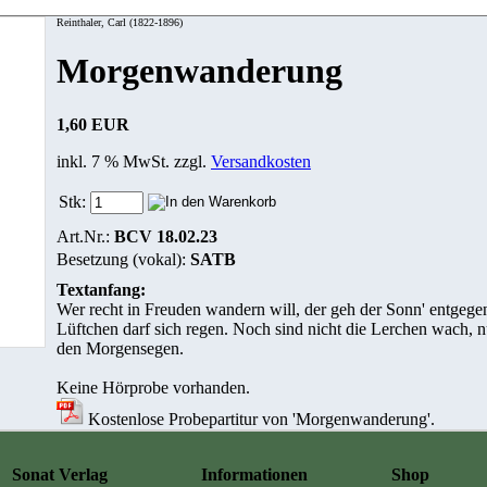
Reinthaler, Carl (1822-1896)
Morgenwanderung
1,60 EUR
inkl. 7 % MwSt. zzgl.
Versandkosten
Stk:
Art.Nr.:
BCV 18.02.23
Besetzung (vokal):
SATB
Textanfang:
Wer recht in Freuden wandern will, der geh der Sonn' entgegen.
Lüftchen darf sich regen. Noch sind nicht die Lerchen wach, n
den Morgensegen.
Keine Hörprobe vorhanden.
Kostenlose Probepartitur von 'Morgenwanderung'.
Sonat Verlag
Informationen
Shop