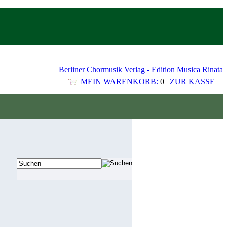
Berliner Chormusik Verlag - Edition Musica Rinata
MEIN WARENKORB:
0 |
ZUR KASSE