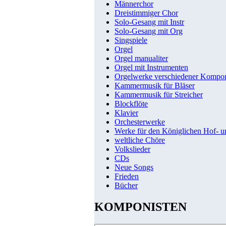
Männerchor
Dreistimmiger Chor
Solo-Gesang mit Instr
Solo-Gesang mit Org
Singspiele
Orgel
Orgel manualiter
Orgel mit Instrumenten
Orgelwerke verschiedener Kompo
Kammermusik für Bläser
Kammermusik für Streicher
Blockflöte
Klavier
Orchesterwerke
Werke für den Königlichen Hof- 
weltliche Chöre
Volkslieder
CDs
Neue Songs
Frieden
Bücher
KOMPONISTEN