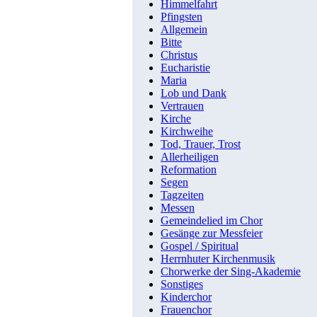
Himmelfahrt
Pfingsten
Allgemein
Bitte
Christus
Eucharistie
Maria
Lob und Dank
Vertrauen
Kirche
Kirchweihe
Tod, Trauer, Trost
Allerheiligen
Reformation
Segen
Tagzeiten
Messen
Gemeindelied im Chor
Gesänge zur Messfeier
Gospel / Spiritual
Herrnhuter Kirchenmusik
Chorwerke der Sing-Akademie
Sonstiges
Kinderchor
Frauenchor