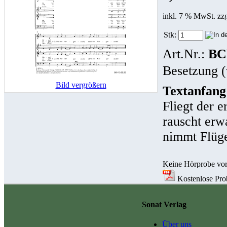
inkl. 7 % MwSt. zz
Stk:
Art.Nr.:
BC
Besetzung (
Bild vergrößern
Textanfang
Fliegt der e
rauscht erw
nimmt Flüge
Keine Hörprobe vo
Kostenlose Prob
Sonat Verlag
Über uns