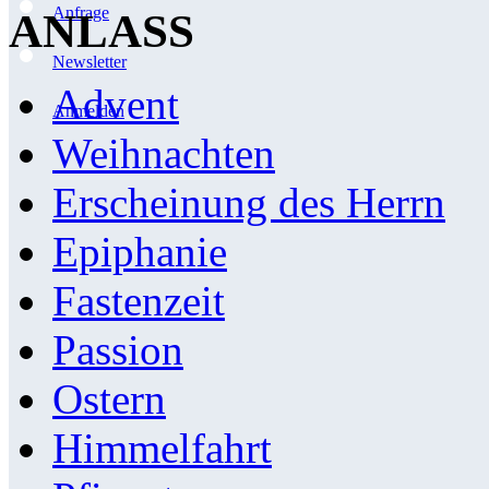
Anfrage
ANLASS
Newsletter
Advent
Anmelden
Weihnachten
Erscheinung des Herrn
Epiphanie
Fastenzeit
Passion
Ostern
Himmelfahrt