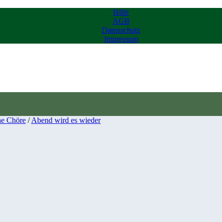
Hilfe
AGB
Datenschutz
Impressum
he Chöre
/
Abend wird es wieder