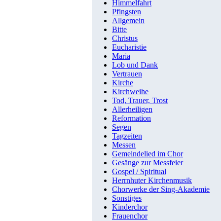
Himmelfahrt
Pfingsten
Allgemein
Bitte
Christus
Eucharistie
Maria
Lob und Dank
Vertrauen
Kirche
Kirchweihe
Tod, Trauer, Trost
Allerheiligen
Reformation
Segen
Tagzeiten
Messen
Gemeindelied im Chor
Gesänge zur Messfeier
Gospel / Spiritual
Herrnhuter Kirchenmusik
Chorwerke der Sing-Akademie
Sonstiges
Kinderchor
Frauenchor