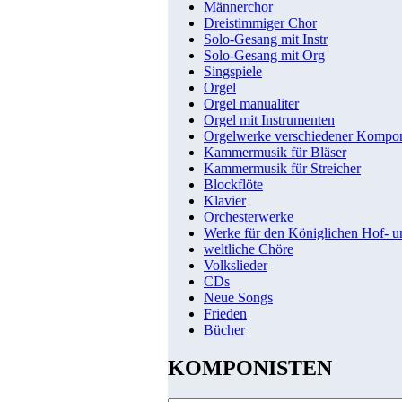
Männerchor
Dreistimmiger Chor
Solo-Gesang mit Instr
Solo-Gesang mit Org
Singspiele
Orgel
Orgel manualiter
Orgel mit Instrumenten
Orgelwerke verschiedener Kompo
Kammermusik für Bläser
Kammermusik für Streicher
Blockflöte
Klavier
Orchesterwerke
Werke für den Königlichen Hof- 
weltliche Chöre
Volkslieder
CDs
Neue Songs
Frieden
Bücher
KOMPONISTEN