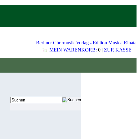
Berliner Chormusik Verlag - Edition Musica Rinata
MEIN WARENKORB:
0 |
ZUR KASSE