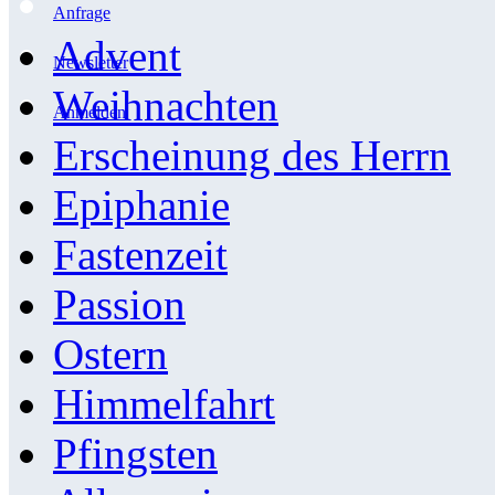
Anfrage
Advent
Newsletter
Weihnachten
Anmelden
Erscheinung des Herrn
Epiphanie
Fastenzeit
Passion
Ostern
Himmelfahrt
Pfingsten