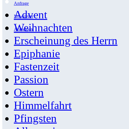
Anfrage
Advent
Newsletter
Weihnachten
Anmelden
Erscheinung des Herrn
Epiphanie
Fastenzeit
Passion
Ostern
Himmelfahrt
Pfingsten