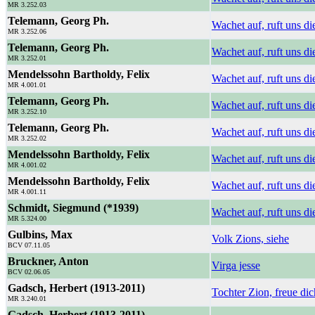
MR 3.252.03
Telemann, Georg Ph.
Wachet auf, ruft uns d
MR 3.252.06
Telemann, Georg Ph.
Wachet auf, ruft uns 
MR 3.252.01
Mendelssohn Bartholdy, Felix
Wachet auf, ruft uns 
MR 4.001.01
Telemann, Georg Ph.
Wachet auf, ruft uns d
MR 3.252.10
Telemann, Georg Ph.
Wachet auf, ruft uns d
MR 3.252.02
Mendelssohn Bartholdy, Felix
Wachet auf, ruft uns d
MR 4.001.02
Mendelssohn Bartholdy, Felix
Wachet auf, ruft uns di
MR 4.001.11
Schmidt, Siegmund (*1939)
Wachet auf, ruft uns d
MR 5.324.00
Gulbins, Max
Volk Zions, siehe
BCV 07.11.05
Bruckner, Anton
Virga jesse
BCV 02.06.05
Gadsch, Herbert (1913-2011)
Tochter Zion, freue di
MR 3.240.01
Gadsch, Herbert (1913-2011)