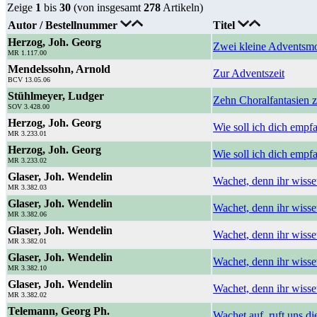
Zeige
1
bis
30
(von insgesamt
278
Artikeln)
Autor / Bestellnummer
Titel
Herzog, Joh. Georg
Zwei kleine Adventsmo
MR 1.117.00
Mendelssohn, Arnold
Zur Adventszeit
BCV 13.05.06
Stühlmeyer, Ludger
Zehn Choralfantasien 
SOV 3.428.00
Herzog, Joh. Georg
Wie soll ich dich emp
MR 3.233.01
Herzog, Joh. Georg
Wie soll ich dich emp
MR 3.233.02
Glaser, Joh. Wendelin
Wachet, denn ihr wisse
MR 3.382.03
Glaser, Joh. Wendelin
Wachet, denn ihr wisse
MR 3.382.06
Glaser, Joh. Wendelin
Wachet, denn ihr wisse
MR 3.382.01
Glaser, Joh. Wendelin
Wachet, denn ihr wisse
MR 3.382.10
Glaser, Joh. Wendelin
Wachet, denn ihr wisse
MR 3.382.02
Telemann, Georg Ph.
Wachet auf, ruft uns d