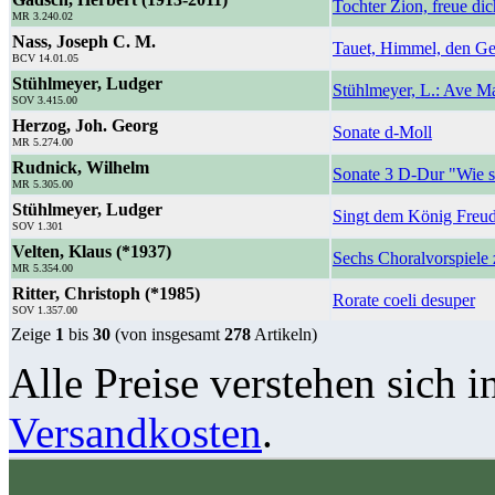
Tochter Zion, freue di
MR 3.240.02
Nass, Joseph C. M.
Tauet, Himmel, den Ge
BCV 14.01.05
Stühlmeyer, Ludger
Stühlmeyer, L.: Ave Ma
SOV 3.415.00
Herzog, Joh. Georg
Sonate d-Moll
MR 5.274.00
Rudnick, Wilhelm
Sonate 3 D-Dur "Wie s
MR 5.305.00
Stühlmeyer, Ludger
Singt dem König Freu
SOV 1.301
Velten, Klaus (*1937)
Sechs Choralvorspiele 
MR 5.354.00
Ritter, Christoph (*1985)
Rorate coeli desuper
SOV 1.357.00
Zeige
1
bis
30
(von insgesamt
278
Artikeln)
Alle Preise verstehen sich i
Versandkosten
.