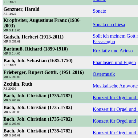
RE 11021
Genzmer, Harald
Sonate
RE 11025
Kropfreiter, Augustinus Franz (1936-
Sonata da chiesa
2003)
MR 5.112.00
Sollt ich meinem Gott n
Gadsch, Herbert (1913-2011)
Passacaglia
MR 5.053.01
Bartmuß, Richard (1859-1910)
Rezitativ und Arioso
MR 5.014.00
Bach, Joh. Sebastian (1685-1750)
Phantasien und Fugen
RE 11023
Frieberger, Rupert Gottfr. (1951-2016)
Ostermusik
MR 5.296.00
Zechlin, Ruth
Musikalische Antworte
RE 20030
Bach, Joh. Christian (1735-1782)
Konzert für Orgel und 
MR 5.205.04
Bach, Joh. Christian (1735-1782)
Konzert für Orgel und 
MR 5.205.03
Bach, Joh. Christian (1735-1782)
Konzert für Orgel und 
MR 5.205.06
Bach, Joh. Christian (1735-1782)
Konzert für Orgel und
MR 5.205.01