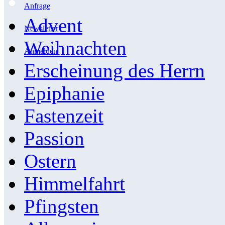
Anfrage
Advent
Newsletter
Weihnachten
Anmelden
Erscheinung des Herrn
Epiphanie
Fastenzeit
Passion
Ostern
Himmelfahrt
Pfingsten