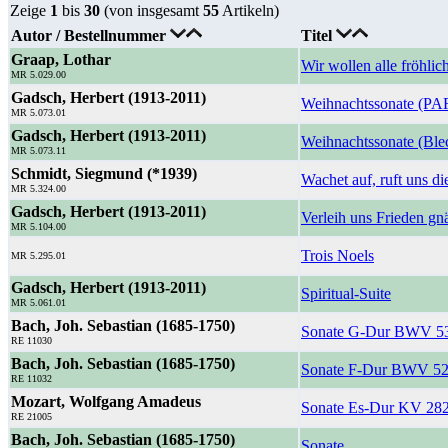
Zeige
1
bis
30
(von insgesamt
55
Artikeln)
Autor / Bestellnummer
Titel
Graap, Lothar
Wir wollen alle fröhlic
MR 5.029.00
Gadsch, Herbert (1913-2011)
Weihnachtssonate (PA
MR 5.073.01
Gadsch, Herbert (1913-2011)
Weihnachtssonate (Ble
MR 5.073.11
Schmidt, Siegmund (*1939)
Wachet auf, ruft uns d
MR 5.324.00
Gadsch, Herbert (1913-2011)
Verleih uns Frieden gn
MR 5.104.00
Trois Noels
MR 5.295.01
Gadsch, Herbert (1913-2011)
Spiritual-Suite
MR 5.061.01
Bach, Joh. Sebastian (1685-1750)
Sonate G-Dur BWV 5
RE 11030
Bach, Joh. Sebastian (1685-1750)
Sonate F-Dur BWV 5
RE 11032
Mozart, Wolfgang Amadeus
Sonate Es-Dur KV 28
RE 21005
Bach, Joh. Sebastian (1685-1750)
Sonate