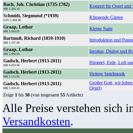
Bach, Joh. Christian (1735-1782)
Konzert für Orgel und 
MR 5.205.10
Schmidt, Siegmund (*1939)
Klingende Gärten
SOV 5.404.00
Graap, Lothar
Kleine Suite
MR 5.043.01
Bartmuß, Richard (1859-1910)
Introduktion und Pasto
MR 5.137.00
Graap, Lothar
Inroitus, Dialog und 
MR 5.096.00
Gadsch, Herbert (1913-2011)
Himmel, Erde, Luft un
MR 6.024.00
Gadsch, Herbert (1913-2011)
Heitere Spielmusik
MR 5.111.01
Großer Gott, wir loben
Gadsch, Herbert (1913-2011)
Orgel)
MR 5.050.01
Zeige
1
bis
30
(von insgesamt
55
Artikeln)
Alle Preise verstehen sich i
Versandkosten
.