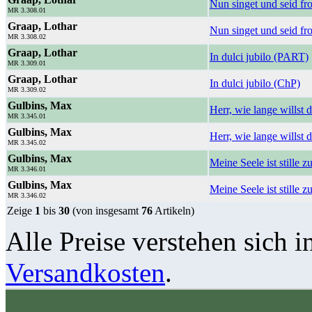
Nun singet und seid f
MR 3.308.01
Graap, Lothar
Nun singet und seid fr
MR 3.308.02
Graap, Lothar
In dulci jubilo (PART)
MR 3.309.01
Graap, Lothar
In dulci jubilo (ChP)
MR 3.309.02
Gulbins, Max
Herr, wie lange willst
MR 3.345.01
Gulbins, Max
Herr, wie lange willst
MR 3.345.02
Gulbins, Max
Meine Seele ist stille 
MR 3.346.01
Gulbins, Max
Meine Seele ist stille 
MR 3.346.02
Zeige
1
bis
30
(von insgesamt
76
Artikeln)
Alle Preise verstehen sich i
Versandkosten
.