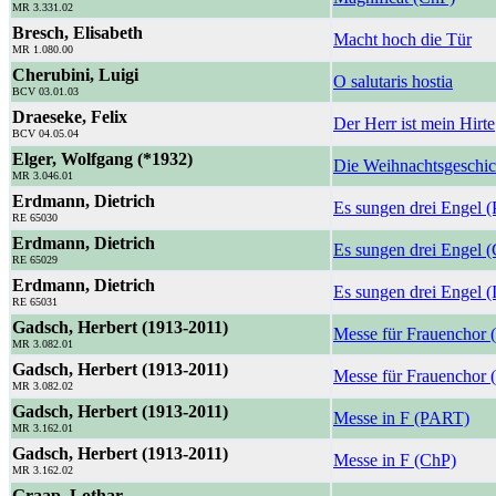
MR 3.331.02
Bresch, Elisabeth
Macht hoch die Tür
MR 1.080.00
Cherubini, Luigi
O salutaris hostia
BCV 03.01.03
Draeseke, Felix
Der Herr ist mein Hirte
BCV 04.05.04
Elger, Wolfgang (*1932)
Die Weihnachtsgeschi
MR 3.046.01
Erdmann, Dietrich
Es sungen drei Engel (
RE 65030
Erdmann, Dietrich
Es sungen drei Engel 
RE 65029
Erdmann, Dietrich
Es sungen drei Engel (I
RE 65031
Gadsch, Herbert (1913-2011)
Messe für Frauenchor
MR 3.082.01
Gadsch, Herbert (1913-2011)
Messe für Frauenchor 
MR 3.082.02
Gadsch, Herbert (1913-2011)
Messe in F (PART)
MR 3.162.01
Gadsch, Herbert (1913-2011)
Messe in F (ChP)
MR 3.162.02
Graap, Lothar