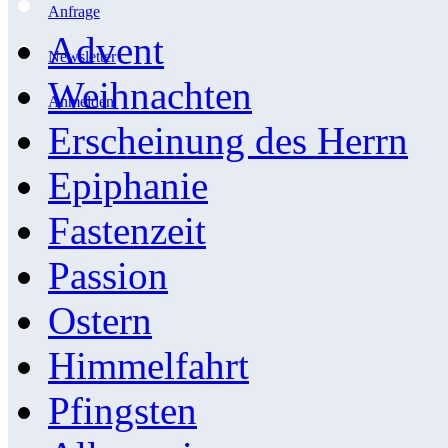
Anfrage
Advent
Newsletter
Weihnachten
Anmelden
Erscheinung des Herrn
Epiphanie
Fastenzeit
Passion
Ostern
Himmelfahrt
Pfingsten