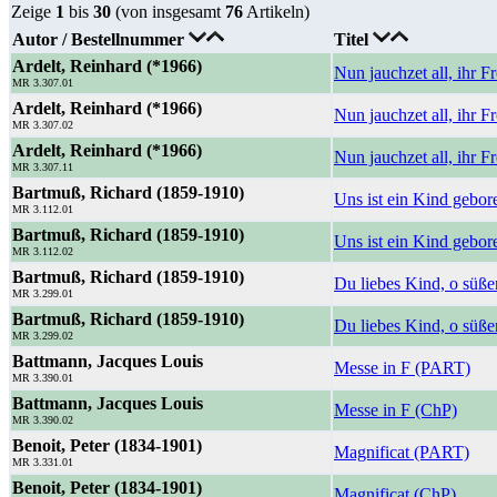
Zeige
1
bis
30
(von insgesamt
76
Artikeln)
Autor / Bestellnummer
Titel
Ardelt, Reinhard (*1966)
Nun jauchzet all, ihr
MR 3.307.01
Ardelt, Reinhard (*1966)
Nun jauchzet all, ihr
MR 3.307.02
Ardelt, Reinhard (*1966)
Nun jauchzet all, ihr 
MR 3.307.11
Bartmuß, Richard (1859-1910)
Uns ist ein Kind gebo
MR 3.112.01
Bartmuß, Richard (1859-1910)
Uns ist ein Kind gebor
MR 3.112.02
Bartmuß, Richard (1859-1910)
Du liebes Kind, o süß
MR 3.299.01
Bartmuß, Richard (1859-1910)
Du liebes Kind, o süß
MR 3.299.02
Battmann, Jacques Louis
Messe in F (PART)
MR 3.390.01
Battmann, Jacques Louis
Messe in F (ChP)
MR 3.390.02
Benoit, Peter (1834-1901)
Magnificat (PART)
MR 3.331.01
Benoit, Peter (1834-1901)
Magnificat (ChP)