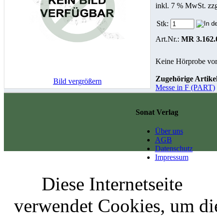
inkl. 7 % MwSt. zz
Stk:
Art.Nr.:
MR 3.162.
Keine Hörprobe vo
Zugehörige Artikel
Bild vergrößern
Messe in F (PART)
Sonat Verlag
Über uns
AGB
Datenschutz
Impressum
Diese Internetseite
verwendet Cookies, um di