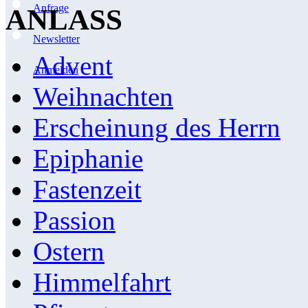
Anfrage
ANLASS
Newsletter
Advent
Anmelden
Weihnachten
Erscheinung des Herrn
Epiphanie
Fastenzeit
Passion
Ostern
Himmelfahrt