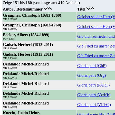
Zeige
151
bis
180
(von insgesamt
419
Artikeln)
Autor / Bestellnummer
Titel
Graupner, Christoph (1683-1760)
Gelobet sei der Herr (
MR 3.019.03
Graupner, Christoph (1683-1760)
Gelobet sei der Herr (V
MR 3.019.05
Becker, Albert (1834-1899)
Gib dich zufrieden und s
SOV 1.305
Gadsch, Herbert (1913-2011)
Gib Fried zu unsrer Ze
MR 3.130.02
Gadsch, Herbert (1913-2011)
Gib Fried zu unsrer Ze
MR 3.130.01
Delalande Michel-Richard
Gloria patri (ChP)
MR 3.020.02
Delalande Michel-Richard
Gloria patri (Org)
MR 3.020.10
Delalande Michel-Richard
Gloria patri (PART)
MR 3.020.01
Delalande Michel-Richard
Gloria patri (Vc/Kb)
MR 3.020.06
Delalande Michel-Richard
Gloria patri (Vl 1+2)
MR 3.020.03
Knecht, Justin Heinr.
Gott ist mein Hirt (ChP