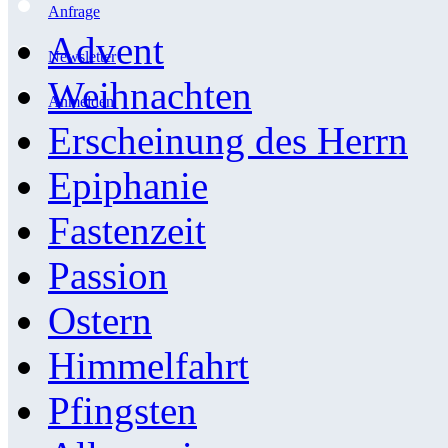
Anfrage
Advent
Newsletter
Weihnachten
Anmelden
Erscheinung des Herrn
Epiphanie
Fastenzeit
Passion
Ostern
Himmelfahrt
Pfingsten