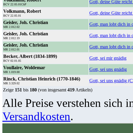
Gott, deine Güte reicht
BCV 22.05.01ChP
Volkmann, Robert
Gott, deine Güte reich
BCV 22.05.01
Geisler, Joh. Christian
Gott, man lobt dich in 
MR 2.012.02
Geisler, Joh. Christian
Gott, man lobt dich in de
MR 2.012.19
Geisler, Joh. Christian
Gott, man lobt dich in 
MR 2.012.01
Becker, Albert (1834-1899)
Gott, sei mir gnädig
BCV 02.01.05
Voullaire, Woldemar
Gott, sei uns gnädig
MR 1.019.00
Rinck, Christian Heinrich (1770-1846)
Gott, sei uns gnädig (
MR 3.329.02
Zeige
151
bis
180
(von insgesamt
419
Artikeln)
Alle Preise verstehen sich i
Versandkosten
.