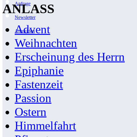
Anfrage
ANLASS
Newsletter
Advent
Anmelden
Weihnachten
Erscheinung des Herrn
Epiphanie
Fastenzeit
Passion
Ostern
Himmelfahrt