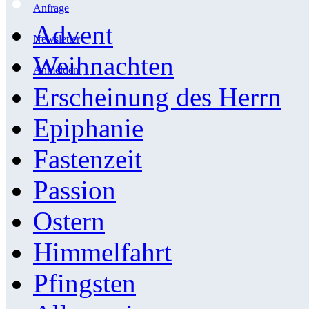
Anfrage
Advent
Newsletter
Weihnachten
Anmelden
Erscheinung des Herrn
Epiphanie
Fastenzeit
Passion
Ostern
Himmelfahrt
Pfingsten