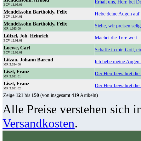
Erhalt uns, Herr, bei 
BCV 13.05.09
Mendelssohn Bartholdy, Felix
Hebe deine Augen auf 
BCV 13.04.01
Mendelssohn Bartholdy, Felix
Siehe, wir preisen selig
MR 1.033.00
Lützel, Joh. Heinrich
Machet die Tore weit
BCV 12.01.01
Loewe, Carl
Schaffe in mir, Gott, e
BCV 12.02.01
Litzau, Johann Barend
Ich hebe meine Augen 
MR 3.334.00
Liszt, Franz
Der Herr bewahret die
MR 3.051.01
Liszt, Franz
Der Herr bewahret die
MR 3.051.02
Zeige
121
bis
150
(von insgesamt
419
Artikeln)
Alle Preise verstehen sich i
Versandkosten
.