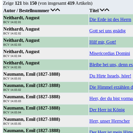
Zeige
121
bis
150
(von insgesamt
419
Artikeln)
Autor / Bestellnummer
Titel
Neithardt, August
Die Erde ist des Herrn
BCV 14.02.01
Neithardt, August
Gott sei uns gnädig
BCV 14.02.02
Neithardt, August
Hilf mir, Gott!
BCV 14.02.03
Neithardt, August
Misericordias Domini
BCV 14.02.04
Neithardt, August
Bleibe bei uns, denn e
BCV 14.02.05
Naumann, Emil (1827-1888)
Du Hirte Israels, höre!
BCV 14.03.01
Naumann, Emil (1827-1888)
Die Himmel erzählen d
BCV 14.03.02
Naumann, Emil (1827-1888)
Herr, der du bist vorm
BCV 14.03.03
Naumann, Emil (1827-1888)
Der Herr ist König
BCV 14.03.04
Naumann, Emil (1827-1888)
Herr, unser Herrscher
BCV 14.03.05
Naumann, Emil (1827-1888)
Der Herr ist mein Hirte