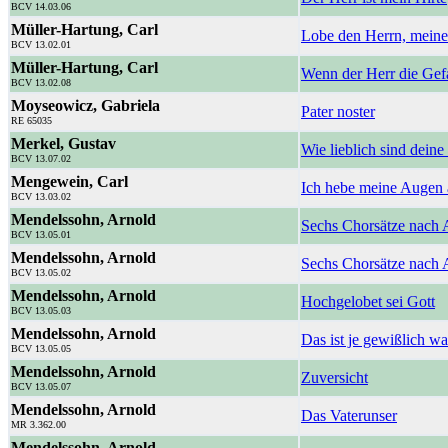
BCV 14.03.06
Müller-Hartung, Carl
Lobe den Herrn, meine
BCV 13.02.01
Müller-Hartung, Carl
Wenn der Herr die Gef
BCV 13.02.08
Moyseowicz, Gabriela
Pater noster
RE 65035
Merkel, Gustav
Wie lieblich sind dei
BCV 13.07.02
Mengewein, Carl
Ich hebe meine Augen 
BCV 13.03.02
Mendelssohn, Arnold
Sechs Chorsätze nach A
BCV 13.05.01
Mendelssohn, Arnold
Sechs Chorsätze nach A
BCV 13.05.02
Mendelssohn, Arnold
Hochgelobet sei Gott
BCV 13.05.03
Mendelssohn, Arnold
Das ist je gewißlich w
BCV 13.05.05
Mendelssohn, Arnold
Zuversicht
BCV 13.05.07
Mendelssohn, Arnold
Das Vaterunser
MR 3.362.00
Mendelssohn, Arnold