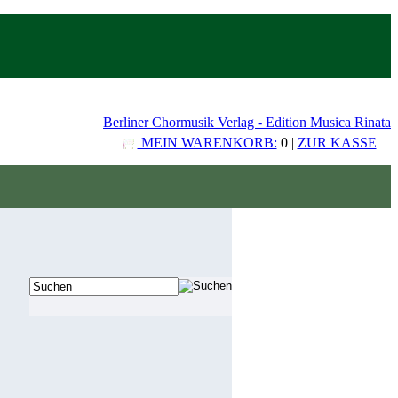
Berliner Chormusik Verlag - Edition Musica Rinata
MEIN WARENKORB:
0 |
ZUR KASSE