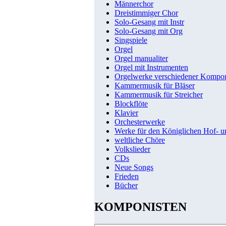
Männerchor
Dreistimmiger Chor
Solo-Gesang mit Instr
Solo-Gesang mit Org
Singspiele
Orgel
Orgel manualiter
Orgel mit Instrumenten
Orgelwerke verschiedener Kompo
Kammermusik für Bläser
Kammermusik für Streicher
Blockflöte
Klavier
Orchesterwerke
Werke für den Königlichen Hof- 
weltliche Chöre
Volkslieder
CDs
Neue Songs
Frieden
Bücher
KOMPONISTEN