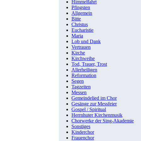
Himmelfahrt
Pfingsten
Allgemein
Bitte
Christus
Eucharistie
Maria
Lob und Dank
Vertrauen
Kirche
Kirchweihe
Tod, Trauer, Trost
Allerheiligen
Reformation
Segen
Tagzeiten
Messen
Gemeindelied im Chor
Gesänge zur Messfeier
Gospel / Spiritual
Herrnhuter Kirchenmusik
Chorwerke der Sing-Akademie
Sonstiges
Kinderchor
Frauenchor