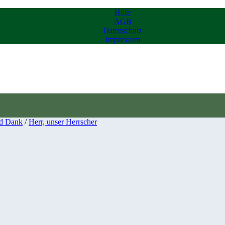
Hilfe
AGB
Datenschutz
Impressum
d Dank
/
Herr, unser Herrscher