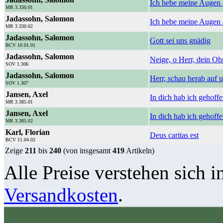
Ich hebe meine Augen
MR 3.330.01
Jadassohn, Salomon
Ich hebe meine Augen 
MR 3.330.02
Jadassohn, Salomon
Gott sei uns gnädig
BCV 10.01.01
Jadassohn, Salomon
Neige, o Herr, dein Oh
SOV 1.306
Jadassohn, Salomon
Herr, schau herab auf 
SOV 1.307
Jansen, Axel
In dich hab ich gehoff
MR 3.385.01
Jansen, Axel
In dich hab ich gehoffe
MR 3.385.02
Karl, Florian
Deus caritas est
BCV 11.04.02
Zeige
211
bis
240
(von insgesamt
419
Artikeln)
Alle Preise verstehen sich i
Versandkosten
.