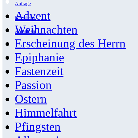
Anfrage
Advent
Newsletter
Weihnachten
Anmelden
Erscheinung des Herrn
Epiphanie
Fastenzeit
Passion
Ostern
Himmelfahrt
Pfingsten