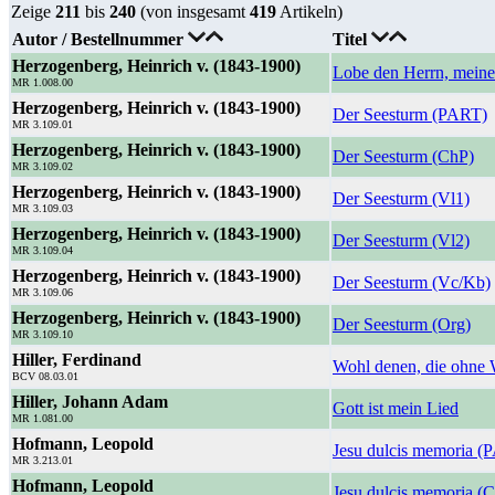
Zeige
211
bis
240
(von insgesamt
419
Artikeln)
Autor / Bestellnummer
Titel
Herzogenberg, Heinrich v. (1843-1900)
Lobe den Herrn, meine
MR 1.008.00
Herzogenberg, Heinrich v. (1843-1900)
Der Seesturm (PART)
MR 3.109.01
Herzogenberg, Heinrich v. (1843-1900)
Der Seesturm (ChP)
MR 3.109.02
Herzogenberg, Heinrich v. (1843-1900)
Der Seesturm (Vl1)
MR 3.109.03
Herzogenberg, Heinrich v. (1843-1900)
Der Seesturm (Vl2)
MR 3.109.04
Herzogenberg, Heinrich v. (1843-1900)
Der Seesturm (Vc/Kb)
MR 3.109.06
Herzogenberg, Heinrich v. (1843-1900)
Der Seesturm (Org)
MR 3.109.10
Hiller, Ferdinand
Wohl denen, die ohne 
BCV 08.03.01
Hiller, Johann Adam
Gott ist mein Lied
MR 1.081.00
Hofmann, Leopold
Jesu dulcis memoria (
MR 3.213.01
Hofmann, Leopold
Jesu dulcis memoria (