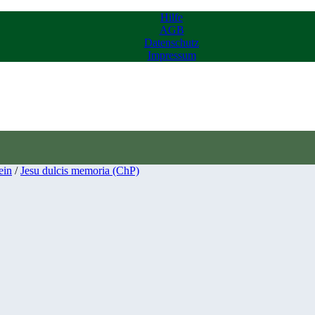
Hilfe
AGB
Datenschutz
Impressum
ein
/
Jesu dulcis memoria (ChP)