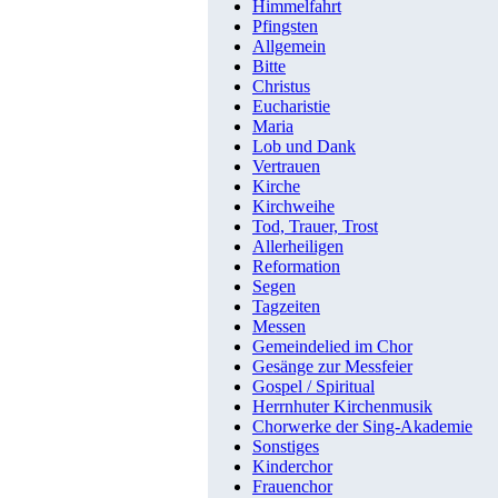
Himmelfahrt
Pfingsten
Allgemein
Bitte
Christus
Eucharistie
Maria
Lob und Dank
Vertrauen
Kirche
Kirchweihe
Tod, Trauer, Trost
Allerheiligen
Reformation
Segen
Tagzeiten
Messen
Gemeindelied im Chor
Gesänge zur Messfeier
Gospel / Spiritual
Herrnhuter Kirchenmusik
Chorwerke der Sing-Akademie
Sonstiges
Kinderchor
Frauenchor