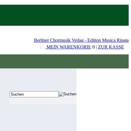
Berliner Chormusik Verlag - Edition Musica Rinata
MEIN WARENKORB:
0 |
ZUR KASSE