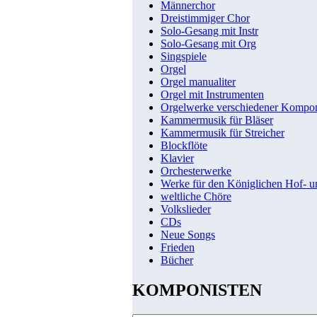
Männerchor
Dreistimmiger Chor
Solo-Gesang mit Instr
Solo-Gesang mit Org
Singspiele
Orgel
Orgel manualiter
Orgel mit Instrumenten
Orgelwerke verschiedener Kompo
Kammermusik für Bläser
Kammermusik für Streicher
Blockflöte
Klavier
Orchesterwerke
Werke für den Königlichen Hof- 
weltliche Chöre
Volkslieder
CDs
Neue Songs
Frieden
Bücher
KOMPONISTEN