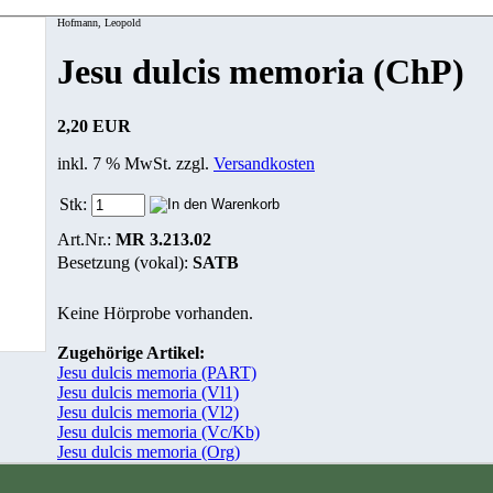
Hofmann, Leopold
Jesu dulcis memoria (ChP)
2,20 EUR
inkl. 7 % MwSt. zzgl.
Versandkosten
Stk:
Art.Nr.:
MR 3.213.02
Besetzung (vokal):
SATB
Keine Hörprobe vorhanden.
Zugehörige Artikel:
Jesu dulcis memoria (PART)
Jesu dulcis memoria (Vl1)
Jesu dulcis memoria (Vl2)
Jesu dulcis memoria (Vc/Kb)
Jesu dulcis memoria (Org)