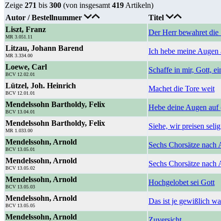
Zeige
271
bis
300
(von insgesamt
419
Artikeln)
Autor / Bestellnummer
Titel
Liszt, Franz
Der Herr bewahret die
MR 3.051.11
Litzau, Johann Barend
Ich hebe meine Augen 
MR 3.334.00
Loewe, Carl
Schaffe in mir, Gott, e
BCV 12.02.01
Lützel, Joh. Heinrich
Machet die Tore weit
BCV 12.01.01
Mendelssohn Bartholdy, Felix
Hebe deine Augen auf 
BCV 13.04.01
Mendelssohn Bartholdy, Felix
Siehe, wir preisen selig
MR 1.033.00
Mendelssohn, Arnold
Sechs Chorsätze nach A
BCV 13.05.01
Mendelssohn, Arnold
Sechs Chorsätze nach A
BCV 13.05.02
Mendelssohn, Arnold
Hochgelobet sei Gott
BCV 13.05.03
Mendelssohn, Arnold
Das ist je gewißlich w
BCV 13.05.05
Mendelssohn, Arnold
Zuversicht