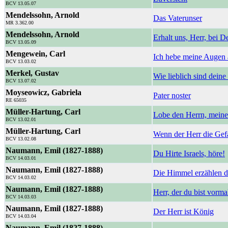
BCV 13.05.07
Mendelssohn, Arnold
Das Vaterunser
MR 3.362.00
Mendelssohn, Arnold
Erhalt uns, Herr, bei 
BCV 13.05.09
Mengewein, Carl
Ich hebe meine Augen 
BCV 13.03.02
Merkel, Gustav
Wie lieblich sind dei
BCV 13.07.02
Moyseowicz, Gabriela
Pater noster
RE 65035
Müller-Hartung, Carl
Lobe den Herrn, meine
BCV 13.02.01
Müller-Hartung, Carl
Wenn der Herr die Gef
BCV 13.02.08
Naumann, Emil (1827-1888)
Du Hirte Israels, höre!
BCV 14.03.01
Naumann, Emil (1827-1888)
Die Himmel erzählen d
BCV 14.03.02
Naumann, Emil (1827-1888)
Herr, der du bist vorm
BCV 14.03.03
Naumann, Emil (1827-1888)
Der Herr ist König
BCV 14.03.04
Naumann, Emil (1827-1888)