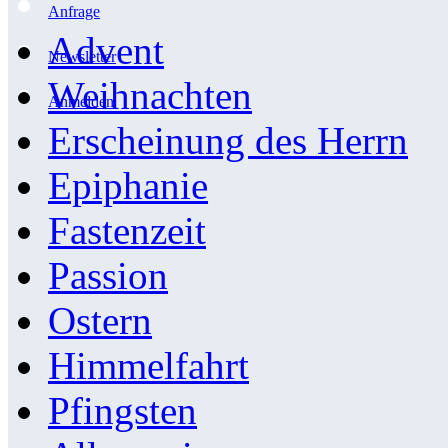
Anfrage
Advent
Newsletter
Weihnachten
Anmelden
Erscheinung des Herrn
Epiphanie
Fastenzeit
Passion
Ostern
Himmelfahrt
Pfingsten