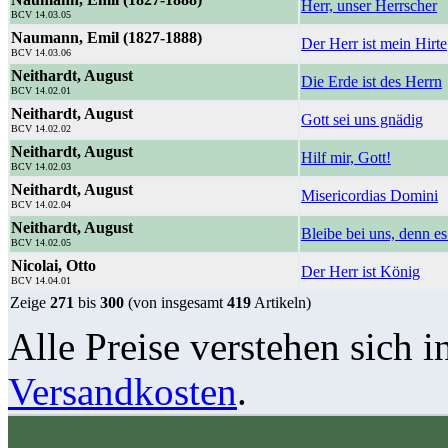
Herr, unser Herrscher
BCV 14.03.05
Naumann, Emil (1827-1888)
Der Herr ist mein Hirte
BCV 14.03.06
Neithardt, August
Die Erde ist des Herrn
BCV 14.02.01
Neithardt, August
Gott sei uns gnädig
BCV 14.02.02
Neithardt, August
Hilf mir, Gott!
BCV 14.02.03
Neithardt, August
Misericordias Domini
BCV 14.02.04
Neithardt, August
Bleibe bei uns, denn e
BCV 14.02.05
Nicolai, Otto
Der Herr ist König
BCV 14.04.01
Zeige
271
bis
300
(von insgesamt
419
Artikeln)
Alle Preise verstehen sich i
Versandkosten
.