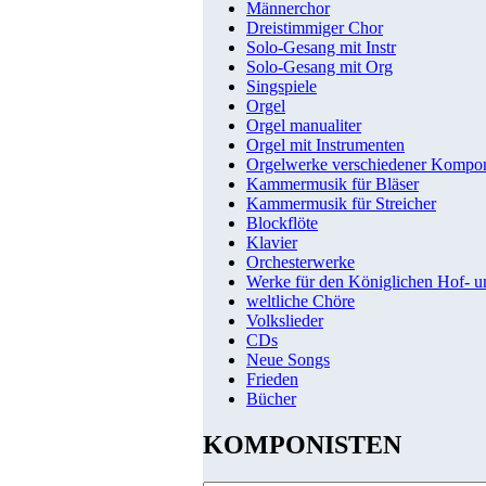
Männerchor
Dreistimmiger Chor
Solo-Gesang mit Instr
Solo-Gesang mit Org
Singspiele
Orgel
Orgel manualiter
Orgel mit Instrumenten
Orgelwerke verschiedener Kompo
Kammermusik für Bläser
Kammermusik für Streicher
Blockflöte
Klavier
Orchesterwerke
Werke für den Königlichen Hof- 
weltliche Chöre
Volkslieder
CDs
Neue Songs
Frieden
Bücher
KOMPONISTEN