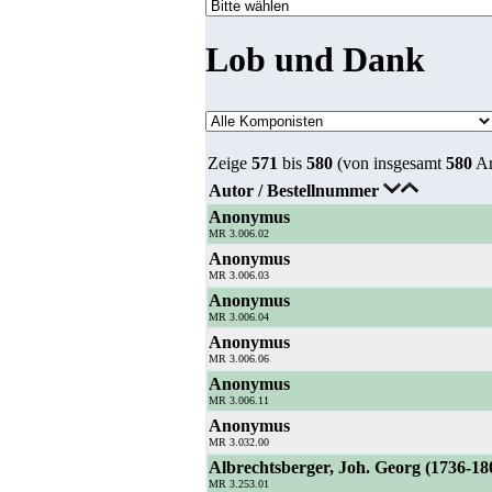
Lob und Dank
Zeige
571
bis
580
(von insgesamt
580
Ar
Autor / Bestellnummer
Anonymus
MR 3.006.02
Anonymus
MR 3.006.03
Anonymus
MR 3.006.04
Anonymus
MR 3.006.06
Anonymus
MR 3.006.11
Anonymus
MR 3.032.00
Albrechtsberger, Joh. Georg (1736-18
MR 3.253.01