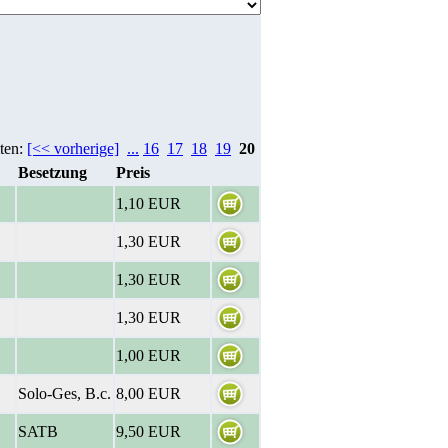
iten:
[<< vorherige]
...
16
17
18
19
20
Besetzung
Preis
1,10 EUR
1,30 EUR
1,30 EUR
1,30 EUR
1,00 EUR
Solo-Ges, B.c.
8,00 EUR
SATB
9,50 EUR