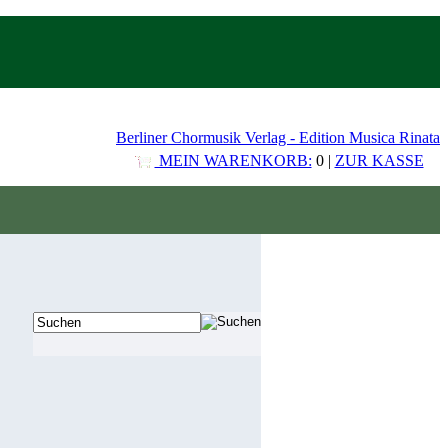
Berliner Chormusik Verlag - Edition Musica Rinata
MEIN WARENKORB:
0 |
ZUR KASSE