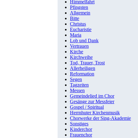
Himmelfahrt
Pfingsten
Allgemein
Bitte
Christus
Eucharistie
Maria
Lob und Dank
Vertrauen
Kirche
Kirchweihe
Tod, Trauer, Trost
Allerheiligen
Reformation
Segen
Tagzeiten
Messen
Gemeindelied im Chor
Gesänge zur Messfeier
Gospel / Spiritual
Herrnhuter Kirchenmusik
Chorwerke der Sing-Akademie
Sonstiges
Kinderchor
Frauenchor