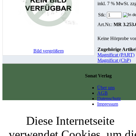
inkl. 7 % MwSt. zz
Stk:
Art.Nr.:
MR 3.253.
Keine Hörprobe vo
Zugehörige Artikel
Bild vergrößern
Magnificat (PART)
Magnificat (ChP)
Sonat Verlag
Über uns
AGB
Datenschutz
Impressum
Diese Internetseite
verwendet Cookies, um di