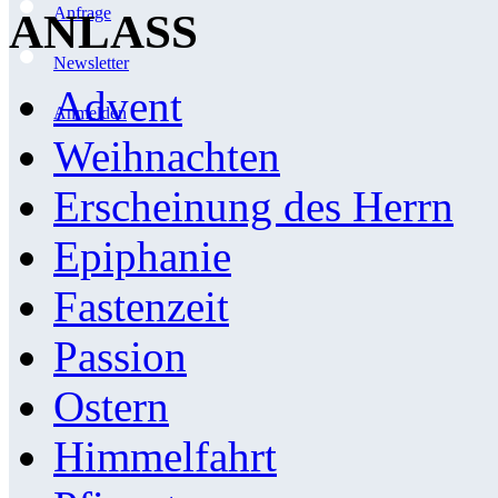
Anfrage
ANLASS
Newsletter
Advent
Anmelden
Weihnachten
Erscheinung des Herrn
Epiphanie
Fastenzeit
Passion
Ostern
Himmelfahrt