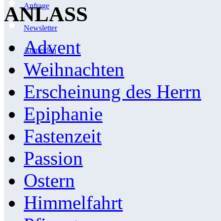
Anfrage
ANLASS
Newsletter
Advent
Anmelden
Weihnachten
Erscheinung des Herrn
Epiphanie
Fastenzeit
Passion
Ostern
Himmelfahrt