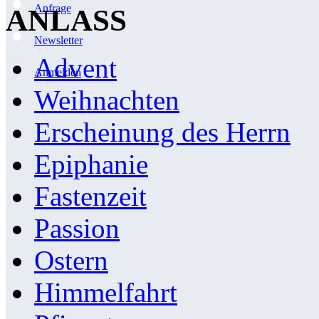
Anfrage
ANLASS
Newsletter
Advent
Anmelden
Weihnachten
Erscheinung des Herrn
Epiphanie
Fastenzeit
Passion
Ostern
Himmelfahrt