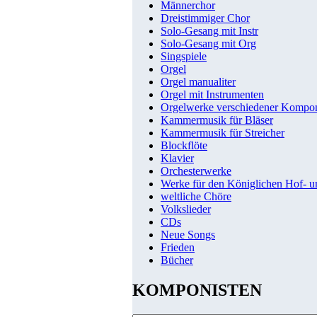
Männerchor
Dreistimmiger Chor
Solo-Gesang mit Instr
Solo-Gesang mit Org
Singspiele
Orgel
Orgel manualiter
Orgel mit Instrumenten
Orgelwerke verschiedener Kompo
Kammermusik für Bläser
Kammermusik für Streicher
Blockflöte
Klavier
Orchesterwerke
Werke für den Königlichen Hof- 
weltliche Chöre
Volkslieder
CDs
Neue Songs
Frieden
Bücher
KOMPONISTEN