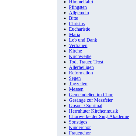
Himmelfahrt
Pfingsten
Allgemein
Bitte
Christus
Eucharistie
Maria
Lob und Dank
Vertrauen
Kirche
Kirchweihe
Tod, Trauer, Trost
Allerheiligen
Reformation
Segen
Tagzeiten
Messen
Gemeindelied im Chor
Gesänge zur Messfeier
Gospel / Spiritual
Herrnhuter Kirchenmusik
Chorwerke der Sing-Akademie
Sonstiges
Kinderchor
Frauenchor