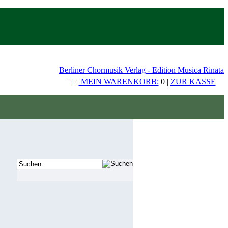
Berliner Chormusik Verlag - Edition Musica Rinata
MEIN WARENKORB:
0 |
ZUR KASSE