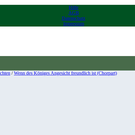
Hilfe
AGB
Datenschutz
Impressum
chten
/
Wenn des Königes Angesicht freundlich ist (Chorpart)