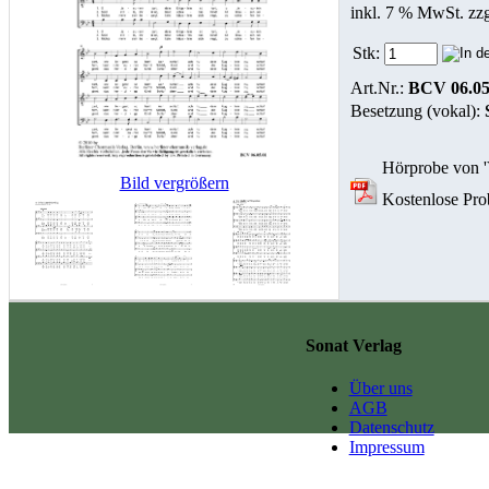
inkl. 7 % MwSt. zz
Stk:
Art.Nr.:
BCV 06.05
Besetzung (vokal):
Hörprobe von 'V
Bild vergrößern
Kostenlose Probe
Sonat Verlag
Über uns
AGB
Datenschutz
Impressum