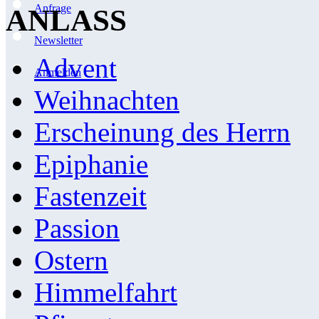
Anfrage
ANLASS
Newsletter
Advent
Anmelden
Weihnachten
Erscheinung des Herrn
Epiphanie
Fastenzeit
Passion
Ostern
Himmelfahrt