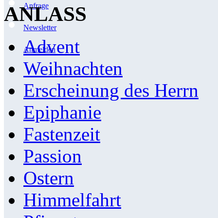
Anfrage
ANLASS
Newsletter
Advent
Anmelden
Weihnachten
Erscheinung des Herrn
Epiphanie
Fastenzeit
Passion
Ostern
Himmelfahrt