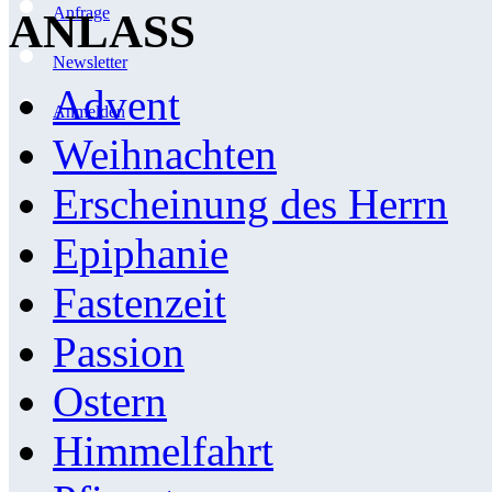
Anfrage
ANLASS
Newsletter
Advent
Anmelden
Weihnachten
Erscheinung des Herrn
Epiphanie
Fastenzeit
Passion
Ostern
Himmelfahrt