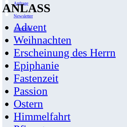
Anfrage
ANLASS
Newsletter
Advent
Anmelden
Weihnachten
Erscheinung des Herrn
Epiphanie
Fastenzeit
Passion
Ostern
Himmelfahrt