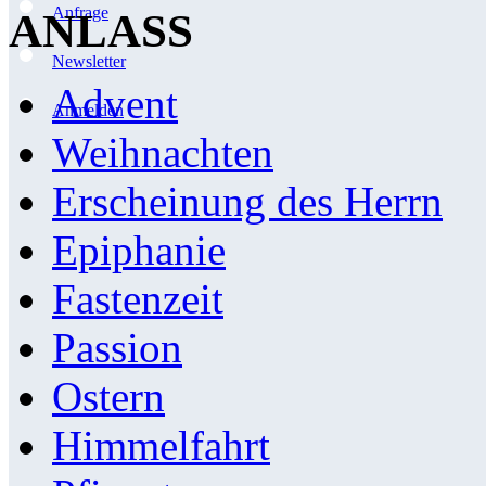
Anfrage
ANLASS
Newsletter
Advent
Anmelden
Weihnachten
Erscheinung des Herrn
Epiphanie
Fastenzeit
Passion
Ostern
Himmelfahrt