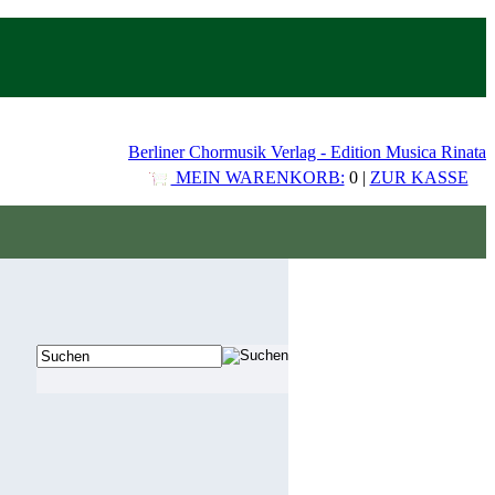
Berliner Chormusik Verlag - Edition Musica Rinata
MEIN WARENKORB:
0 |
ZUR KASSE