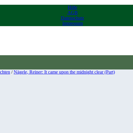
Hilfe
AGB
Datenschutz
Impressum
chten
/
Nägele, Reiner: It came upon the midnight clear (Part)