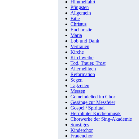
Himmelfahrt
Pfingsten
Allgemein
Bitte
Christus
Eucharistie
Maria
Lob und Dank
Vertrauen
Kirche
Kirchweihe
Tod, Trauer, Trost
Allerheiligen
Reformation
Segen
Tagzeiten
Messen
Gemeindelied im Chor
Gesänge zur Messfeier
Gospel / Spiritual
Herrnhuter Kirchenmusik
Chorwerke der Sing-Akademie
Sonstiges
Kinderchor
Frauenchor