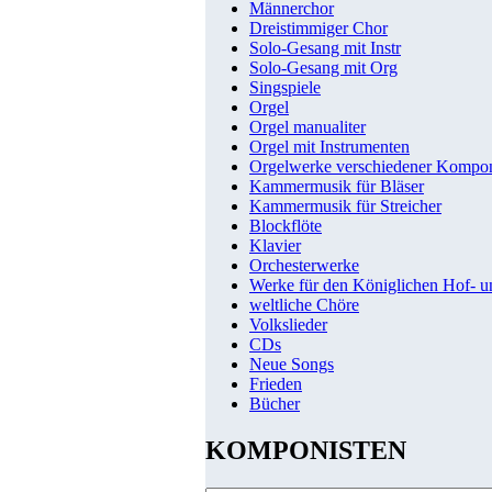
Männerchor
Dreistimmiger Chor
Solo-Gesang mit Instr
Solo-Gesang mit Org
Singspiele
Orgel
Orgel manualiter
Orgel mit Instrumenten
Orgelwerke verschiedener Kompo
Kammermusik für Bläser
Kammermusik für Streicher
Blockflöte
Klavier
Orchesterwerke
Werke für den Königlichen Hof- 
weltliche Chöre
Volkslieder
CDs
Neue Songs
Frieden
Bücher
KOMPONISTEN