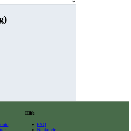
g)
Hilfe
onto
FAQ
ter
Neukunde