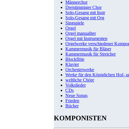
Männerchor
Dreistimmiger Chor
Solo-Gesang mit Instr
Solo-Gesang mit Org
Singspiele
Orgel
Orgel manualiter
Orgel mit Instrumenten
Orgelwerke verschiedener Kompo
Kammermusik für Bläser
Kammermusik für Streicher
Blockflöte
Klavier
Orchesterwerke
Werke für den Königlichen Hof- 
weltliche Chöre
Volkslieder
CDs
Neue Songs
Frieden
Bücher
KOMPONISTEN