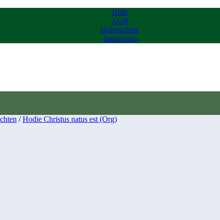
Hilfe
AGB
Datenschutz
Impressum
chten
/
Hodie Christus natus est (Org)