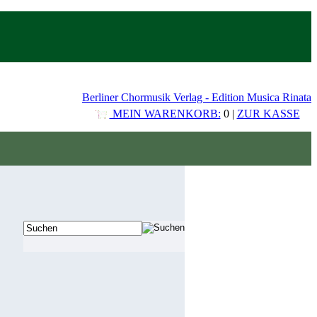
Berliner Chormusik Verlag - Edition Musica Rinata
MEIN WARENKORB:
0 |
ZUR KASSE