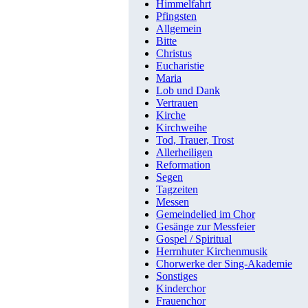
Himmelfahrt
Pfingsten
Allgemein
Bitte
Christus
Eucharistie
Maria
Lob und Dank
Vertrauen
Kirche
Kirchweihe
Tod, Trauer, Trost
Allerheiligen
Reformation
Segen
Tagzeiten
Messen
Gemeindelied im Chor
Gesänge zur Messfeier
Gospel / Spiritual
Herrnhuter Kirchenmusik
Chorwerke der Sing-Akademie
Sonstiges
Kinderchor
Frauenchor