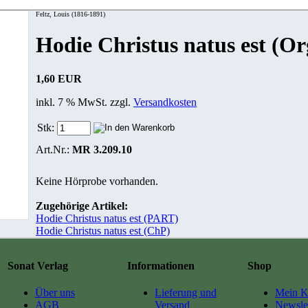
Feltz, Louis (1816-1891)
Hodie Christus natus est (Or
1,60 EUR
inkl. 7 % MwSt. zzgl.
Versandkosten
Stk:
Art.Nr.:
MR 3.209.10
Keine Hörprobe vorhanden.
Zugehörige Artikel:
Hodie Christus natus est (PART)
Hodie Christus natus est (ChP)
Sonat Verlag
Informationen
Shop
Über uns
Lieferung und
Mein K
AGB
Versand
Newslet