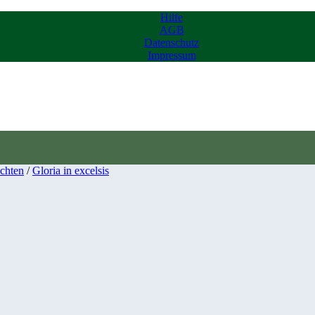
Hilfe
AGB
Datenschutz
Impressum
chten
/
Gloria in excelsis