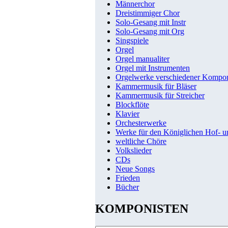
Männerchor
Dreistimmiger Chor
Solo-Gesang mit Instr
Solo-Gesang mit Org
Singspiele
Orgel
Orgel manualiter
Orgel mit Instrumenten
Orgelwerke verschiedener Kompo
Kammermusik für Bläser
Kammermusik für Streicher
Blockflöte
Klavier
Orchesterwerke
Werke für den Königlichen Hof- 
weltliche Chöre
Volkslieder
CDs
Neue Songs
Frieden
Bücher
KOMPONISTEN