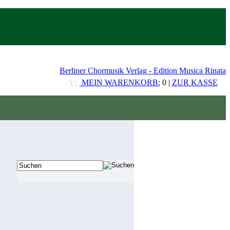
Berliner Chormusik Verlag - Edition Musica Rinata
MEIN WARENKORB:
0 |
ZUR KASSE