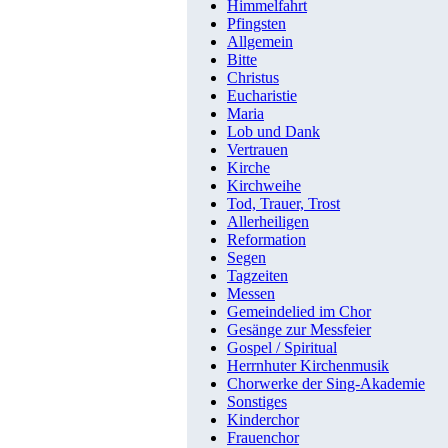
Himmelfahrt
Pfingsten
Allgemein
Bitte
Christus
Eucharistie
Maria
Lob und Dank
Vertrauen
Kirche
Kirchweihe
Tod, Trauer, Trost
Allerheiligen
Reformation
Segen
Tagzeiten
Messen
Gemeindelied im Chor
Gesänge zur Messfeier
Gospel / Spiritual
Herrnhuter Kirchenmusik
Chorwerke der Sing-Akademie
Sonstiges
Kinderchor
Frauenchor