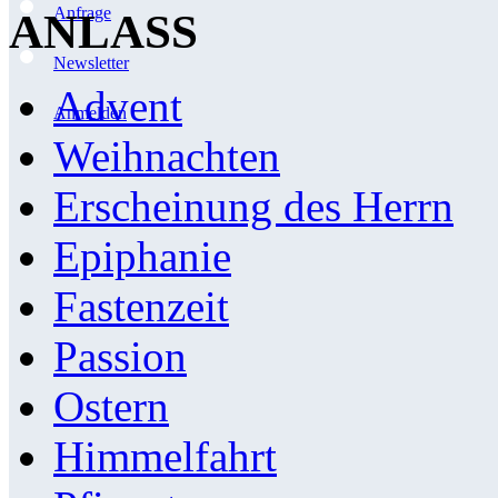
Anfrage
ANLASS
Newsletter
Advent
Anmelden
Weihnachten
Erscheinung des Herrn
Epiphanie
Fastenzeit
Passion
Ostern
Himmelfahrt