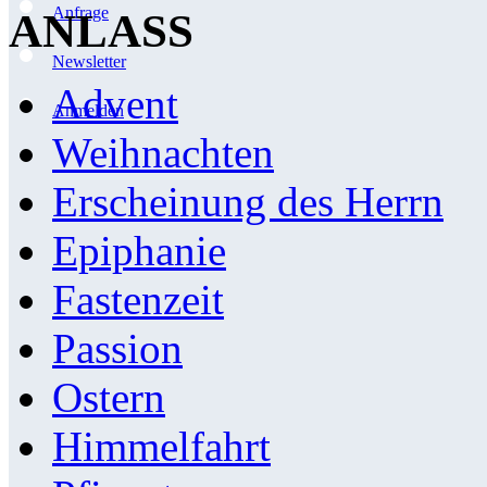
Anfrage
ANLASS
Newsletter
Advent
Anmelden
Weihnachten
Erscheinung des Herrn
Epiphanie
Fastenzeit
Passion
Ostern
Himmelfahrt