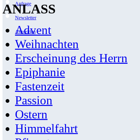
Anfrage
ANLASS
Newsletter
Advent
Anmelden
Weihnachten
Erscheinung des Herrn
Epiphanie
Fastenzeit
Passion
Ostern
Himmelfahrt