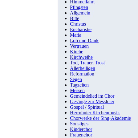
Himmelfahrt
Pfingsten
Allgemein
Bitte
Christus
Eucharistie
Maria
Lob und Dank
Vertrauen
Kirche
Kirchweihe
Tod, Trauer, Trost
Allerheiligen
Reformation
Segen
Tagzeiten
Messen
Gemeindelied im Chor
Gesänge zur Messfeier
Gospel / Spiritual
Herrnhuter Kirchenmusik
Chorwerke der Sing-Akademie
Sonstiges
Kinderchor
Frauenchor