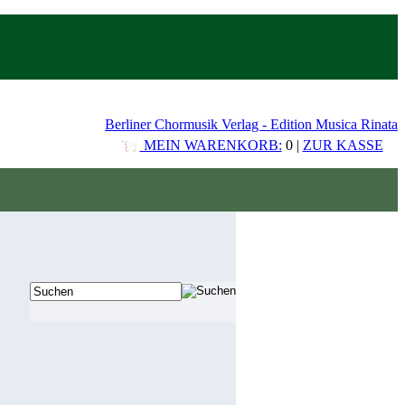
Berliner Chormusik Verlag - Edition Musica Rinata
MEIN WARENKORB:
0 |
ZUR KASSE