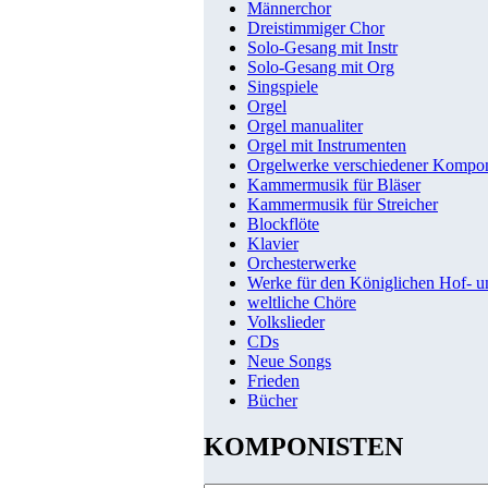
Männerchor
Dreistimmiger Chor
Solo-Gesang mit Instr
Solo-Gesang mit Org
Singspiele
Orgel
Orgel manualiter
Orgel mit Instrumenten
Orgelwerke verschiedener Kompo
Kammermusik für Bläser
Kammermusik für Streicher
Blockflöte
Klavier
Orchesterwerke
Werke für den Königlichen Hof- 
weltliche Chöre
Volkslieder
CDs
Neue Songs
Frieden
Bücher
KOMPONISTEN