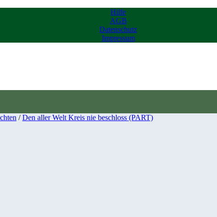
Hilfe
AGB
Datenschutz
Impressum
chten
/
Den aller Welt Kreis nie beschloss (PART)